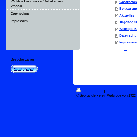
Wichtige Beschlüsse, Verhalten am
Gastkarten
Wasser
Beitrag u
Datenschutz
Aktuelles
Impressum
Jugendgr
Wichtige B
Datenschu
Impressu
--
Besucherzähler
Druckversion
|
Sitemap
© Sportanglerverein Walsrode von 1922 