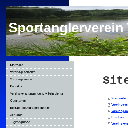
Sportanglerverein
Startseite
Vereinsgeschichte
Sit
Vereinsgewässer
Kontakte
Vereinsveranstaltungen / Arbeitsdienst
Startseite
Gastkarten
Vereinsges
Beitrag und Aufnahmegebühr
Vereinsge
Aktuelles
Kontakte
Jugendgruppe
Vereinsver