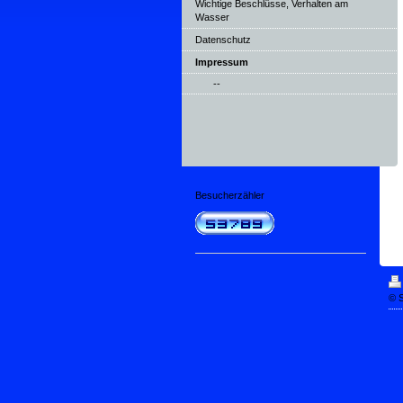
Wichtige Beschlüsse, Verhalten am
Wasser
Datenschutz
Impressum
--
Besucherzähler
© S